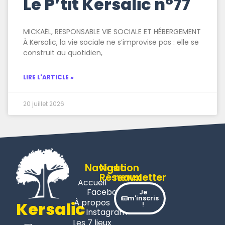
Le P’tit Kersalic n°77
MICKAËL, RESPONSABLE VIE SOCIALE ET HÉBERGEMENT
À Kersalic, la vie sociale ne s’improvise pas : elle se
construit au quotidien,
LIRE L'ARTICLE »
20 juillet 2026
Navigation
Nos
La
Réseaux
newsletter
Accueil
Facebook
Je
m'inscris
À propos
Kersalic
!
Instagram
Les 7 lieux