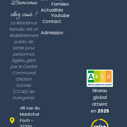
Bienvenue
Famileo
Actualités
chez vous !
Youtube
Contact
La Résidence
Kersalic est un
Admission
établissement
public de
santé pour
personnes
âgées, géré
par le Centre
Communal
d’Action
Sociale
Niveau
(CCAS) de
global
Guingamp.
atteint
46 rue du
en
2025
Maréchal
Foch -
22200