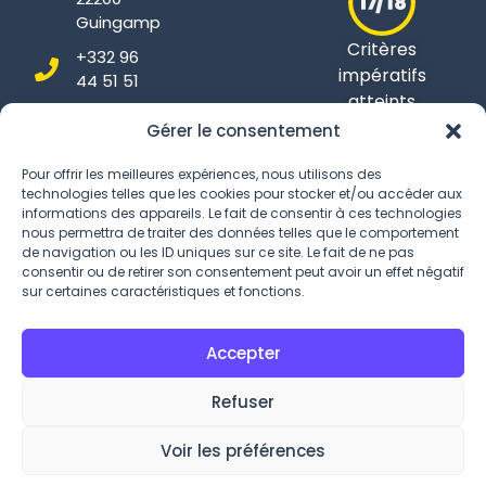
Guingamp
Critères
+332 96
impératifs
44 51 51
atteints
Gérer le consentement
Pour offrir les meilleures expériences, nous utilisons des
technologies telles que les cookies pour stocker et/ou accéder aux
Conditions Générales
informations des appareils. Le fait de consentir à ces technologies
nous permettra de traiter des données telles que le comportement
Politique de confidentialité
de navigation ou les ID uniques sur ce site. Le fait de ne pas
consentir ou de retirer son consentement peut avoir un effet négatif
Gestion des Cookies
sur certaines caractéristiques et fonctions.
Accepter
Refuser
Voir les préférences
©2026 Kersalic – Tous droits réservés