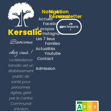
Navigation
Nos
La
Réseaux
newsletter
Accueil
Facebook
Je
m'inscris
À propos
Kersalic
!
Instagram
Les 7 lieux
Bienvenue
Famileo
Actualités
chez vous !
Youtube
Contact
La Résidence
Kersalic est un
Admission
établissement
public de
santé pour
personnes
âgées, géré
par le Centre
Communal
d’Action