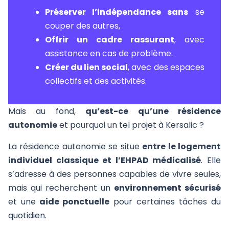
Préserver l’indépendance sans
se
couper des autres,
Offrir un cadre rassurant
, avec
assistance en cas de problème.
Créer du lien social
, avec des espaces
collectifs et des activités.
Mais au fond,
qu’est-ce qu’une résidence
autonomie
et pourquoi un tel projet à Kersalic ?
La résidence autonomie se situe
entre le logement
individuel classique et l’EHPAD médicalisé
. Elle
s’adresse à des personnes capables de vivre seules,
mais qui recherchent un
environnement sécurisé
et une
aide ponctuelle
pour certaines tâches du
quotidien.