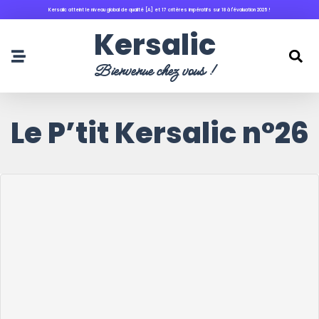
Kersalic atteint le niveau global de qualité [A] et 17 critères impératifs sur 18 à l'évaluation 2025 !
principal
Kersalic
Bienvenue chez vous !
Le P’tit Kersalic n°26