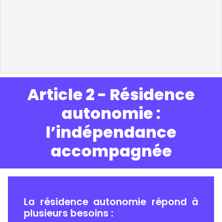
Article 2 - Résidence
autonomie :
l’indépendance
accompagnée
La résidence autonomie répond à
plusieurs besoins :