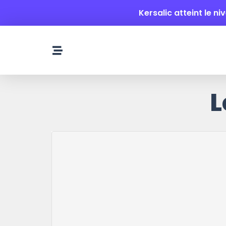
principal
Kersalic atteint le ni
L