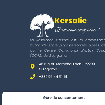
Kersalic
Bienvenue chez vous !
La Résidence Kersalic est un établissem
public de santé pour personnes âgées, g
par le Centre Communal d’Action Socia
(CCAS) de Guingamp.
46 rue du Maréchal Foch - 22200
Guingamp
+332 96 44 51 51
Gérer le consentement