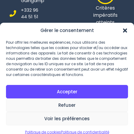
Guingamp
Critères
+332 96
impératifs
44 51 51
atteints
Gérer le consentement
Pour offrir les meilleures expériences, nous utilisons des
technologies telles que les cookies pour stocker et/ou accéder aux
Conditions Générales
informations des appareils. Le fait de consentir à ces technologies
nous permettra de traiter des données telles que le comportement
Politique de confidentialité
de navigation ou les ID uniques sur ce site. Le fait de ne pas
consentir ou de retirer son consentement peut avoir un effet négatif
Gestion des Cookies
sur certaines caractéristiques et fonctions.
Accepter
Refuser
Voir les préférences
©2026 Kersalic – Tous droits réservés
Politique de cookies
Politique de confidentialité