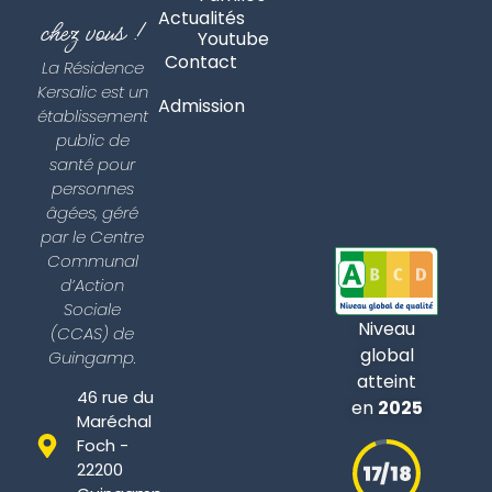
Actualités
chez vous !
Youtube
Contact
La Résidence
Kersalic est un
Admission
établissement
public de
santé pour
personnes
âgées, géré
par le Centre
Communal
d’Action
Sociale
Niveau
(CCAS) de
global
Guingamp.
atteint
46 rue du
en
2025
Maréchal
Foch -
22200