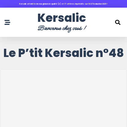
Kersalic atteint le niveau global de qualité [A] et 17 critères impératifs sur 18 à l'évaluation 2025 !
principal
Kersalic
Bienvenue chez vous !
Le P’tit Kersalic n°48