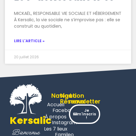
MICKAËL, RESPONSABLE VIE SOCIALE ET HÉBERGEMENT
À Kersalic, la vie sociale ne s’improvise pas : elle se
construit au quotidien,
LIRE L'ARTICLE »
20 juillet 2026
Navigation
Nos
La
Réseaux
newsletter
Accueil
Facebook
Je
m'inscris
À propos
Kersalic
!
Instagram
Les 7 lieux
Bienvenue
Famileo