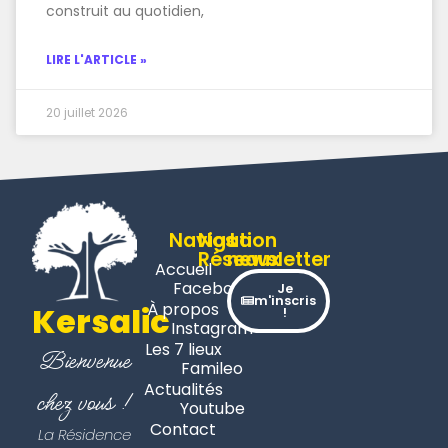
construit au quotidien,
LIRE L'ARTICLE »
20 juillet 2026
Navigation
Nos
La
Réseaux
newsletter
Accueil
Facebook
Je
m'inscris
À propos
Kersalic
!
Instagram
Les 7 lieux
Bienvenue
Famileo
Actualités
chez vous !
Youtube
Contact
La Résidence