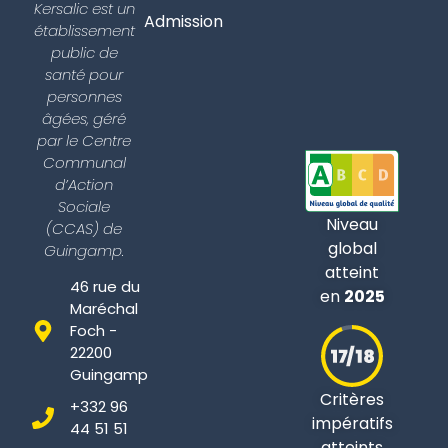
Kersalic est un
Admission
établissement
public de
santé pour
personnes
âgées, géré
par le Centre
Communal
d’Action
Sociale
Niveau
(CCAS) de
global
Guingamp.
atteint
46 rue du
en
2025
Maréchal
Foch -
22200
Guingamp
Critères
+332 96
impératifs
44 51 51
atteints