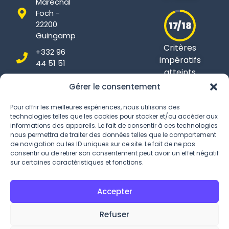
Maréchal
Foch -
22200
Guingamp
Critères
+332 96
impératifs
44 51 51
atteints
Gérer le consentement
Pour offrir les meilleures expériences, nous utilisons des
technologies telles que les cookies pour stocker et/ou accéder aux
Conditions Générales
informations des appareils. Le fait de consentir à ces technologies
nous permettra de traiter des données telles que le comportement
Politique de confidentialité
de navigation ou les ID uniques sur ce site. Le fait de ne pas
consentir ou de retirer son consentement peut avoir un effet négatif
Gestion des Cookies
sur certaines caractéristiques et fonctions.
Accepter
Refuser