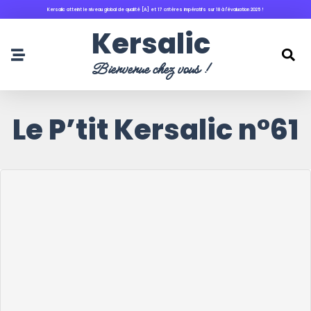
Kersalic atteint le niveau global de qualité [A] et 17 critères impératifs sur 18 à l'évaluation 2025 !
principal
Kersalic
Bienvenue chez vous !
Le P’tit Kersalic n°61