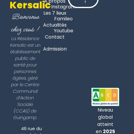
À propos
Kersalic
!
Instagram
Les 7 lieux
Bienvenue
Famileo
Actualités
chez vous !
Youtube
Contact
La Résidence
Kersalic est un
Admission
établissement
public de
santé pour
personnes
âgées, géré
par le Centre
Communal
d’Action
Sociale
Niveau
(CCAS) de
global
Guingamp.
atteint
46 rue du
en
2025