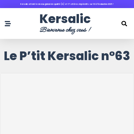
Kersalic atteint le niveau global de qualité [A] et 17 critères impératifs sur 18 à l'évaluation 2025 !
principal
Kersalic
Bienvenue chez vous !
Le P’tit Kersalic n°63