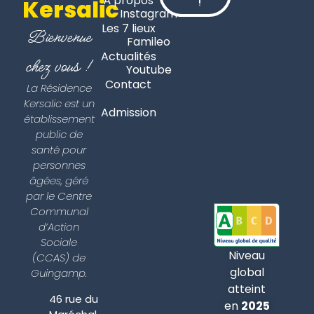
À propos
Kersalic
!
Instagram
Les 7 lieux
Bienvenue
Famileo
Actualités
chez vous !
Youtube
Contact
La Résidence
Kersalic est un
Admission
établissement
public de
santé pour
personnes
âgées, géré
par le Centre
Communal
d’Action
Sociale
Niveau
(CCAS) de
global
Guingamp.
atteint
46 rue du
en
2025