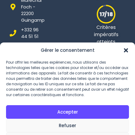
Maréchal
Foch -
22200
Guingamp
Critères
+332 96
impératifs
44 51 51
atteints
Gérer le consentement
Pour offrir les meilleures expériences, nous utilisons des
technologies telles que les cookies pour stocker et/ou accéder aux
Conditions Générales
informations des appareils. Le fait de consentir à ces technologies
nous permettra de traiter des données telles que le comportement
Politique de confidentialité
de navigation ou les ID uniques sur ce site. Le fait de ne pas
consentir ou de retirer son consentement peut avoir un effet négatif
Gestion des Cookies
sur certaines caractéristiques et fonctions.
Accepter
Refuser