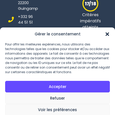
22200
Guingamp
Critères
+332 96
impératifs
44 51 51
atteints
Gérer le consentement
Pour offrir les meilleures expériences, nous utilisons des
technologies telles que les cookies pour stocker et/ou accéder aux
Conditions Générales
informations des appareils. Le fait de consentir à ces technologies
nous permettra de traiter des données telles que le comportement
Politique de confidentialité
de navigation ou les ID uniques sur ce site. Le fait de ne pas
consentir ou de retirer son consentement peut avoir un effet négatif
Gestion des Cookies
sur certaines caractéristiques et fonctions.
Accepter
Refuser
Voir les préférences