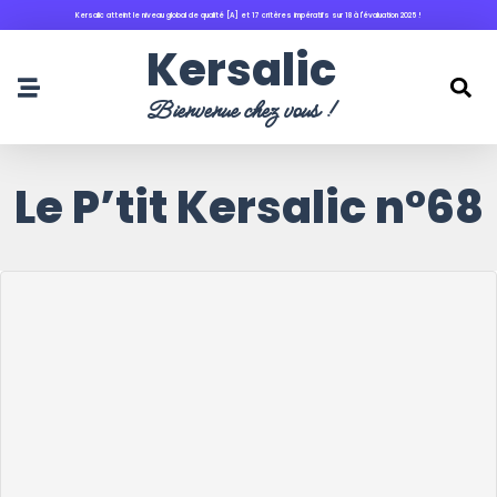
Kersalic atteint le niveau global de qualité [A] et 17 critères impératifs sur 18 à l'évaluation 2025 !
principal
Kersalic
Bienvenue chez vous !
Le P’tit Kersalic n°68