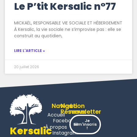
Le P’tit Kersalic n°77
MICKAËL, RESPONSABLE VIE SOCIALE ET HÉBERGEMENT
À Kersalic, la vie sociale ne s’improvise pas : elle se
construit au quotidien,
LIRE L'ARTICLE »
20 juillet 2026
Navigation
Nos
La
Réseaux
newsletter
Accueil
Facebook
Je
m'inscris
À propos
Kersalic
!
Instagram