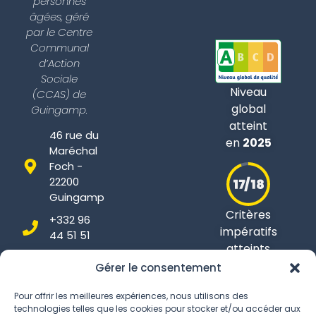
personnes
âgées, géré
par le Centre
Communal
d’Action
Sociale
Niveau
(CCAS) de
global
Guingamp.
atteint
46 rue du
en
2025
Maréchal
Foch -
22200
Guingamp
Critères
+332 96
impératifs
44 51 51
atteints
Gérer le consentement
Pour offrir les meilleures expériences, nous utilisons des
technologies telles que les cookies pour stocker et/ou accéder aux
Conditions Générales