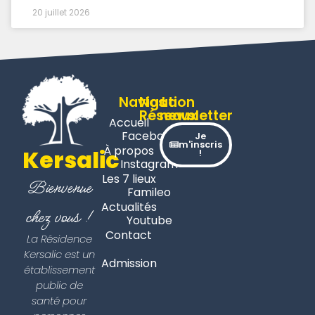
20 juillet 2026
Navigation
Nos
La
Réseaux
newsletter
Accueil
Facebook
Je
m'inscris
À propos
Kersalic
!
Instagram
Les 7 lieux
Bienvenue
Famileo
Actualités
chez vous !
Youtube
Contact
La Résidence
Kersalic est un
Admission
établissement
public de
santé pour