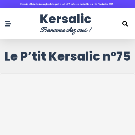
Kersalic atteint le niveau global de qualité [A] et 17 critères impératifs sur 18 à l'évaluation 2025 !
principal
Kersalic
Bienvenue chez vous !
Le P’tit Kersalic n°75